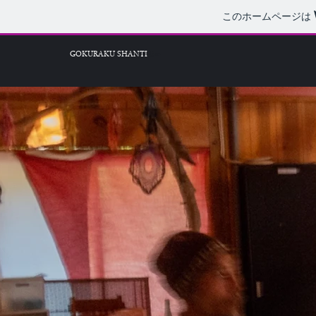
このホームページは
GOKURAKU SHANTI
live